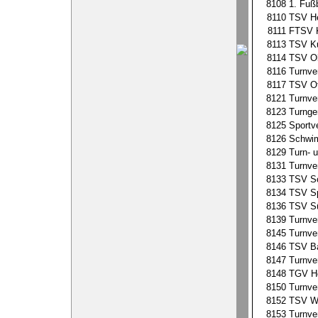
8108
1. Fuß
8110
TSV He
8111
FTSV K
8113
TSV Ku
8114
TSV Ob
8116
Turnve
8117
TSV Ot
8121
Turnve
8123
Turnge
8125
Sportv
8126
Schwim
8129
Turn- 
8131
Turnve
8133
TSV Sc
8134
TSV Sp
8136
TSV Sü
8139
Turnve
8145
Turnve
8146
TSV Ba
8147
Turnve
8148
TGV Ho
8150
Turnve
8152
TSV Wä
8153
Turnve