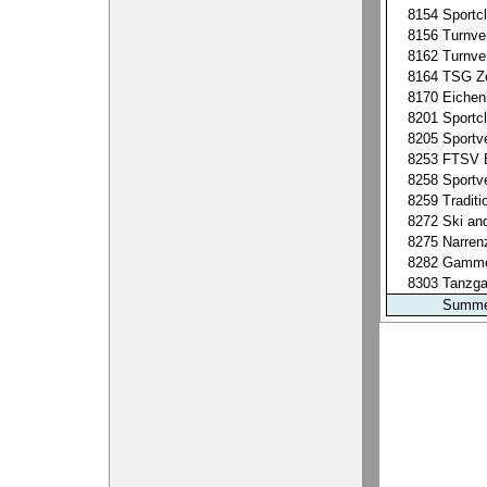
8154
Sportcl
8156
Turnve
8162
Turnve
8164
TSG Ze
8170
Eichen
8201
Sportc
8205
Sportv
8253
FTSV B
8258
Sportv
8259
Traditi
8272
Ski an
8275
Narren
8282
Gammel
8303
Tanzga
Summ