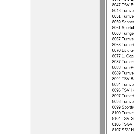
8047
TSV Es
8048
Turnve
8051
Turnve
8059
Schnee
8061
Sportc
8063
Turnge
8067
Turnver
8068
Turner
8070
DJK Gö
8077
1. Göp
8087
Turner
8088
Turn-P
8089
Turnve
8092
TSV Ba
8094
Turnve
8096
TSV Ho
8097
Turner
8098
Turnve
8099
Sportf
8100
Turnve
8104
TSV Gr
8106
TSGV H
8107
SSV Ha