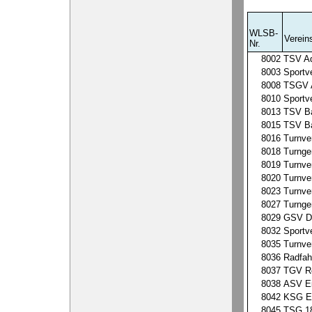
WLSB-
Verei
Nr.
8002
TSV Ad
8003
Sportve
8008
TSGV A
8010
Sportv
8013
TSV Ba
8015
TSV Ba
8016
Turnve
8018
Turnge
8019
Turnver
8020
Turnve
8023
Turnve
8027
Turnge
8029
GSV Dü
8032
Sportv
8035
Turnve
8036
Radfah
8037
TGV Ro
8038
ASV Ei
8042
KSG Ei
8045
TSG 18